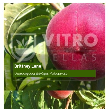
Brittney Lane
Οπωροφόρα Δένδρα, Ροδακινιές