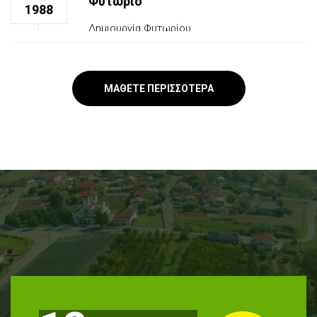
Φυτώριο
1988
Δημιουργία Φυτωρίου
VCR
ΜΆΘΕΤΕ ΠΕΡΙΣΣΌΤΕΡΑ
1989
Πρώτη εισαγωγή φυτών αμπέλου από την
Ιταλική VCR
BIOS AGROSYSTEMS
1991
Νέος μέτοχος η BIOS AGROSYSTEMS Α.Ε.
του ομίλου "REDESTOS - Efthymiadis
Agrotechnology Group"
EPET 602
1995
Ερευνητικό πρόγραμμα “EPET 602” Πρώτη
Κλωνική επιλογή αμπέλου