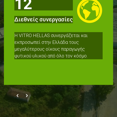
12
Vivai Cooperativi Rauscedo
1998
Διεθνείς συνεργασίες
Νέος μέτοχος η Ιταλική VCR (Vivai
Cooperativi Rauscedo)
Η VITRO HELLAS συνεργάζεται και
εκπροσωπεί στην Ελλάδα τους
Ινστιτούτο CRPV
μεγαλύτερους οίκους παραγωγής
2007
φυτικού υλικού από όλο τον κόσμο.
Το πρώτο συμβόλαιο με το Ιταλικό Ινστιτούτο
CRPV για πατεντατρισμένες ποικιλίες
οπωροφόρων
CDB
2007
Συνεργασία με CDB
IPS
2010