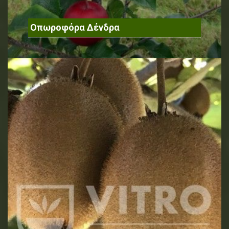
Οπωροφόρα Δένδρα